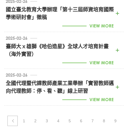
2025-02-26
國立臺北教育大學辦理「第十三屆師資培育國際
學術研討會」徵稿
第13屆師培國際學術研討會海報 (PDF)
VIEW MORE
2025-02-26
臺師大ｘ雄獅《哈伯造星》全球人才培育計畫
1140003901_第13屆師資培育國際學術研討會 (PDF)
（海外實習）
VIEW MORE
2025-02-26
全國代理暨代課教師產業工業舉辦「實習教師邁
第三梯哈伯造星～宣傳海報_page-0001 (JPG)
向代理教師：停、看、聽」線上研習
VIEW MORE
1
2
3
4
5
6
7
8
9