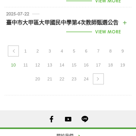
VIEW MORE
2025-07-22
臺中市大甲區大甲國民中學第4次教師甄選公告
VIEW MORE
2025-07-21
1
2
3
4
5
6
7
8
9
國立暨南國際大學附屬
2025-07-17
高級中學114學年度第
114學年度臺中市居仁國中第三次代理教師甄
10
11
12
13
14
15
16
17
18
19
2次代理教師甄選簡章
選
VIEW MORE
20
21
22
23
24
VIEW MORE
2025-07-17
彰化縣竹塘國中招聘國文代理教師訊息
VIEW MORE
2025-07-10
台中市立東勢高工【代理教師】第3次招考
關於我們