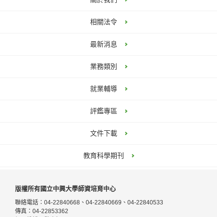
VIEW MORE
相關法令
2025-07-08
最新消息
桃園育達高中114學年度第3次甄選教師公告
VIEW MORE
業務類別
桃園育達高中114學年度第3次甄選教師
2025-07-08
就業輔導
公告
臺中市華盛頓中學114學年度教師甄聘訊息
評鑑專區
VIEW MORE
2025-07-08
文件下載
臺中市大里高中 114學期徵求代理教師數名
臺中市華盛頓中學114學年度高中部英文、物理、化學
教育科學期刊
VIEW MORE
科教師甄選簡章 (PDF)
臺中市華盛頓中學國企部商管類科教師甄選簡章 (PDF)
2025-07-03
版權所有國立中興大學師資培育中心
臺中市立光復國民中小學國中部誠徵114學年
臺中市華盛頓中學114學年度國際部英文科教師兼行政
聯絡電話：04-22840668、04-22840669、04-22840533
甄選簡章 (PDF)
度代理國文代理教師一名
傳真：04-22853362