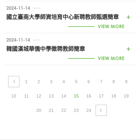
臺中市立潭秀國中113-1徵歷史及地理短代教師
2024-11-14
時間：12月1日-114年1月20日
節數：每週13-18節課
國立臺南大學師資培育中心新聘教師甄選簡章
年段：九年級
VIEW MORE
聯絡方式:25343542#111梁主任，或25343542
#113洪組長
詳細內容請致電詢問。
2024-11-14
韓國漢城華僑中學徵聘教師簡章
1130025038_台南大學師培中心徵聘 (PDF)
VIEW MORE
1
2
3
4
5
6
7
8
9
1130025079_漢城華僑中學徵聘教師簡章 (PDF)
10
11
12
13
14
15
16
17
18
19
20
21
22
23
24