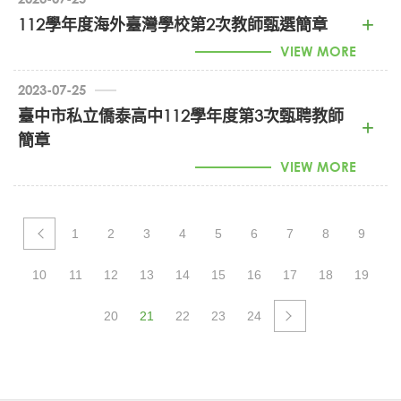
112學年度海外臺灣學校第2次教師甄選簡章
112下半年僑校教師徵才訊息 (PDF)
VIEW MORE
2023-07-25
臺中市私立僑泰高中112學年度第3次甄聘教師
簡章
112年度海外臺灣學校第2次教師甄選簡章 (PDF)
VIEW MORE
數學專任教師：
1 名
網址：
https://www.ctas.tc.edu.tw/
ischool/public/news_view/show.
php?nid=11781
1
2
3
4
5
6
7
8
9
詳細內容請洽：
僑泰高中
10
11
12
13
14
15
16
17
18
19
人事主任
歐陽美智
04-24063936#185
20
21
22
23
24