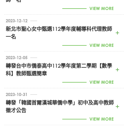
VIEW MORE
2023-12-12
新北市聖心女中甄選112學年度輔導科代理教師
一名
VIEW MORE
2023-12-05
轉發台中市僑泰高中112學年度第二學期【數學
14-112代理教師-輔導甄選簡章_-甄選-1121205 (PDF)
科】教師甄選簡章
1120614-教師甄選申請表 (DOC)
VIEW MORE
2023-10-31
意者請見網址：
轉發「韓國首爾漢城華僑中學」初中及高中教師
https://www.ctas.tc.edu.tw/ischool/public/news_view/show.php?
徵才公告
nid=12530
VIEW MORE