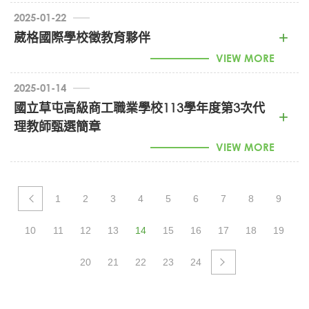
臺中市私立僑泰高級中學114學年度第1次教師甄選簡章
(PDF)
2025-01-22
詳細內容請參閱附件。
葳格國際學校徵教育夥伴
VIEW MORE
114學年度第1次教師甄選簡章1140117 (PDF)
2025-01-14
甄選教師報名表(空白) (ODT)
切結書 (DOCX)
國立草屯高級商工職業學校113學年度第3次代
理教師甄選簡章
VIEW MORE
1
2
3
4
5
6
7
8
9
國立草屯高級商工職業學校113學年度第3次代理教師甄
選公告(1130106) (PDF)
10
11
12
13
14
15
16
17
18
19
20
21
22
23
24