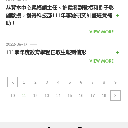
恭賀本中心梁福鎮主任、許健將副教授和劉子彰
副教授，獲得科技部111年專題研究計畫經費補
http://person.nchu.edu.tw/download.php
助！
111學年度師資生獎學金甄選簡章 (PDF)
VIEW MORE
2022-06-17
111學年度教育學程正取生報到情形
VIEW MORE
111學年度教育學程正取生已於6/8(三)報到完成，除英文
科缺額一位，已由國文科備取一遞補(依教育學程遴選委員
1
2
3
4
5
6
7
8
9
會決議辦理)，其餘正取生皆全數報到。
後續若有正取生放棄，將依規定依續遞補備取生，
10
11
12
13
14
15
16
17
18
111學年度備取生備取資格至111年度上學期課程加退選結
束