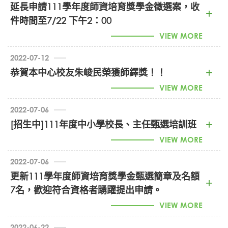
延長申請111學年度師資培育獎學金徵選案，收
件時間至7/22 下午2：00
VIEW MORE
個人履歷表（附近照）
2022-07-12
自傳及生涯規劃（包括可授課的科目）
恭賀本中心校友朱峻民榮獲師鐸獎！！
學歷資格證明文件（具教育部頒助理教授級(含)以上
VIEW MORE
資格者請檢附部頒證書影本）
2022-07-06
主要經歷證明（聘函或相關資料影本）
[招生中]111年度中小學校長、主任甄選培訓班
國立中興大學擬聘任、升等、改聘教師著作(成果或
教材)目錄一覽表
VIEW MORE
代表著作(如以英文撰寫，必須附中文摘要)及參考著
2022-07-06
作抽印本或影本，並請檢附博士論文。代表作如係數
更新111學年度師資培育獎學金甄選簡章及名額
人合著，請附合著者證明。
7名，歡迎符合資格者踴躍提出申請。
其他有助瞭解申請者之資料
開班簡章.doc (PDF)
VIEW MORE
擬開設中、英文課程與教學大綱。
未來研究計畫書。
2022-06-22