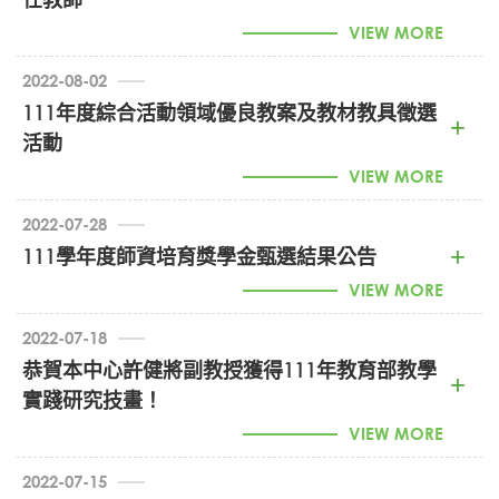
VIEW MORE
2022-08-02
111年度綜合活動領域優良教案及教材教具徵選
活動
VIEW MORE
2022-07-28
111學年度師資培育獎學金甄選結果公告
綜合活動教案及教具徵選活動 (PDF)
具有國內外教育相關系所博士學位。
VIEW MORE
申請者須有優異的學術研究成果。
2022-07-18
負責教師專業發展研究所、師資培育中心之教學，必
恭賀本中心許健將副教授獲得111年教育部教學
須兼任實習或行政等業務。
獎學金公告 (PDF)
實踐研究技畫！
專長為教學領域。(擬授課程為：教學原理、教學媒
VIEW MORE
體、教學策略研究、質性研究等)。必要時需支援法
政學院及通識教育中心相關課程。
2022-07-15
具雙語教學的能力，有中等學校任教經驗者尤佳。