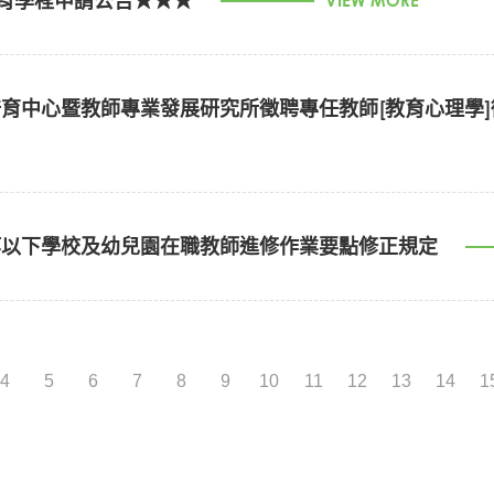
教育學程申請公告★★★
VIEW MORE
本校社管大樓7樓746室
25人，本校有權決定是否開班)
)
歷年成績單與專門課程認定一覽表標號對應範例 (PDF)
招生簡章附件四 - 報名專用信封封面 (DOC)
育中心暨教師專業發展研究所徵聘專任教師[教育心理學]
畢業，取得學士學位，且大學畢業科系/所為開班之「群+專長」之
目
學系(所)學歷，相關學系(所)乃依「中華民國教師專業素養指
推薦遴選委員會」議定
發展研究所
任教系所為依據，由本校認定之。各領域(群)、專長(科別)培
別「推薦遴選小組」負責召集單位
免役證明；現役軍人如將在115年9月本校開學以前退伍或解除
域專長、(類)科別名額分配
每位考生口試時間請見下方附表，如遇缺考，後面考生依序提前遞補
。
每位考生須於口試時間開始
前
20
分鐘
到達報到地點辦理報到手續，請
等以下學校及幼兒園在職教師進修作業要點修正規定
（所、學位學程）申請115學年度教育學程相關事宜
試通知單」及「學生證」，未及於規定時間內報到者，請來電告知，
告暨提供申請修習教育學程遴選資料下載
消應考資格。
tps://www.educ.nchu.edu.tw/zh-tw/education
本次口試分三個試場
(PDF)
習教育學程說明會(12:20於社管大樓2樓202室)
址：
https://psfcost.nchu.edu.tw/registration/?ACTID=6098
)
歷年成績單與專門課程認定一覽表標號對應範例 (PDF)
第一試場
第二試場
第三試場
4
5
6
7
8
9
10
11
12
13
14
1
所、學位學程）截止受理申請表
心之教學，必須兼任實習或行政等業務。
報名附件四 - 報名專用信封封面 (DOC)
所、學位學程）彙送資料至各科別「召集單位」
年發展
、教師專業發展
(擬授課程為：
教育心理學、測驗與評量、青少年發
英文
國文
生物
「推薦遴選小組」完成初審成績評定作業並彙送初審成績（「修
資訊科技
科別
化學
工業
推薦名冊」）至師資培育中心
驗者尤佳。
物理
歷史
農業