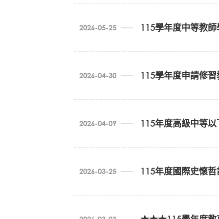
115學年度中等教
2026-05-25
(一)中等學校數學領域數學專長
6/16(二)17:30線上說明會影音檔
htt
一、班別名稱：國立中興大學115學年
115學年度申請修
2026-04-30
二、 招生師資類科、學科、領域及群科別
中等學校數學領域數學專長
中等學校自然科學領域化學專長
115年度高級中等
2026-04-09
中等學校自然科學領域物理專長
115
於偏遠地區中等學校(
含特教班
)
實
中等學校自然科學領域生物專長
地區學校代理教師，惟累計之服務
115年度高級中等以下學校及幼兒園教師資格
中等學校科技領域資訊科技專長
同一縣市之偏遠地區中等學校(
含特
115年度國際史懷
2026-03-25
口試日期
高級中等學校機械群
符合現職偏遠地區學校代理教師，
高級中等學校動力機械群
於偏遠地區中等學校曾任開班科目(
口試時間
高級中等學校農業群（農業生產與
高級中等學校食品群