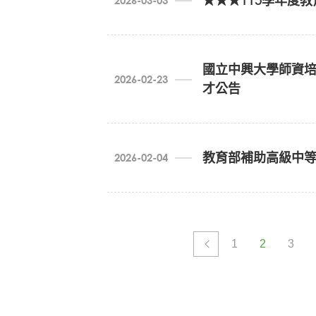
★★★115學年度
2026-03-03
報到地點
三、 招生人數：一班45名(招生人數未達
學士後教育學分班招生簡章(公告) (PDF
四、 招生對象（報考資格）：
招生簡章附件二-學習計畫 (DOC)
115001-國外史懷哲榜單公告 (PDF)
國立中興大學師資培
教育部立案之國內大學或獨立學院
2026-02-23
序號
日
期
工作項
才公告
報考者須取得本專班培育專長之相關
召開「
國立中興大學師資培育中心暨教師專業
基準」中專門課程之規畫對應之適合
1
2/23(一)~2/26(四)
各科
誠聘專任教師
男生須服完兵役持有退伍令，或持
各領
伍或解除召集日期證明」准予報考
教育部補助高級中
2026-02-04
函告系
2
3/4(三)
網頁公
專門課程學分認定表（簡章附件三）可至>＞＞下載：ht
1150002212_教師在職進修作業要點修正 
申請修
3
3/18(三)
具有國內外教育相關系所博士學位。
報名網
學士後教育學分班招生簡章(公告) (PDF
申請者須有優異的學術研究成果。
1
2
3
4
4/9(四)
各系（
負責教師專業發展研究所、師資培育中
報名附件二- 學習計畫書 (DOC)
5
4/13(一)
各系（
專長為
教育心理學
、
測驗與評量
、
青少
注意事項
各科別
識教育中心相關課程。
6
4/14(二)~4/28(二)
習學程
具雙語教學的能力，有中等學校任教經