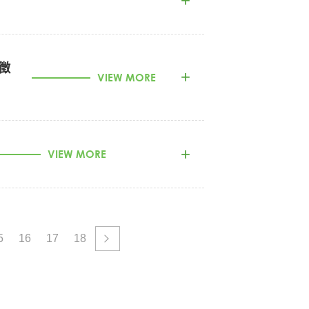
招生簡章附件一-報名表 (DOC)
徵
相關學系/所者。
VIEW MORE
引-師資職前教育階段暨師資職前教育課程
育之相關學系、研究所對照表，如附表一。
召集者，得憑各部隊或單位主管出具之「退
。
務必攜帶「複審口
VIEW MORE
除特殊情況外，取
 (請選最新
學年度起適用之版本)
報名附件一 -報名表 (DOC)
5
16
17
18
展、特殊教育導論
)必要時需支援法政學院及通