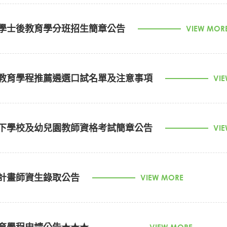
師學士後教育學分班招生簡章公告
VIEW MOR
ps://youtu.be/A29zdK09cn8
度學士後中等學校教師教育學分班
習教育學程推薦遴選口試名單及注意事項
VI
： 依教育部評估中等類科「需加強培育」之領域(群)、專長(科
[參與口試的學生請於4/30下午起至所屬系所領取通知單]
國立中興大學師資培育中心
以下學校及幼兒園教師資格考試簡章公告
VI
學年度申請修習教育學程推薦遴選口試注意
際服務累計滿
8
學期
且表現優良之未具教師資格
現職偏遠地區學校
年資不限偏遠地區
。
（114學年度第2學期現職之代理教師）
考試簡章 (1) (PDF)
115年度重要日程表 (1) (PDF)
教班
)
實際服務累計滿
4
學期
以上且表現優良之未具教師資格
現職
哲計畫師資生錄取公告
VIEW MORE
115年5月9日（星期六）
惟累計之服務年資不限偏遠地區
。（114學年度第2學期現職之
含特教班
)
代理教師
4
學期
以上且表現優良。
詳如附表
休閒生態專長、動物飼養及保健專長）