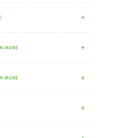
E
EW MORE
別)， 以及配合培育專業需求決定之。
EW MORE
事項
代理教師
，
原住民身分者需符合現職偏遠
偏遠地區學校代理教師
，
原住民身分者需
代理教師）