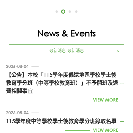
News & Events
最新消息-最新消息
2026-08-04
【公告】本校「115學年度偏遠地區學校學士後
教育學分班（中等學校教育班）」不予開班及退
費相關事宜
VIEW MORE
感謝各位對本校「115學年度偏遠地區學校學士後教育學
2026-08-04
分班（中等學校教育班）」的支持與肯定
。
115學年度中等學校學士後教育學分班錄取名單
本班別原規劃招生名額為 30 名
，依據教育部核定之招生
VIEW MORE
簡章第十六條第四款規定：「人數未滿 25 人本校保留開