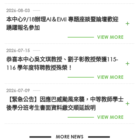
班權利」
。因本次符合資格之報名人數未達開班門檻（未
2026-08-03
達 25 人）
，經本校招生委員會審慎評估，考量個別專長
本中心9/18辦理AI＆EMI 專題座談暨論壇歡迎
人數過少難以發揮同儕互動效益，且課程調配實有困難，
踴躍報名參加
為維護教學品質，
決議不予開班
。
VIEW MORE
對於無法順利開班，本中心深表遺憾與歉意。針對已繳費
者，我們將辦理
全額退費
作業，說明如下：
2026-07-15
115001-榜單公告 (PDF)
【退費辦理說明】
恭喜本中心吳文琪教授、劉子彰教授榮獲115-
116 學年度特聘教授殊榮！
全額退還報名費：
請下載填寫附件
「115年度偏遠地
區學校學士後教育學分班-中等教育班退費申請表」
，
VIEW MORE
填妥基本資料
、附上身分證正面
及退款帳戶資訊（郵
局/銀行存摺影本）後
，E-mail 回傳至
0918AI及EMI講座海報 (PNG)
linyu@nchu.edu.tw
辦理
。
2026-07-09
【緊急公告】因應巴威颱風來襲，中等教師學士
造成您的不便，敬請見諒！如有任何問題，歡迎來電洽
後學分班考生書面資料繳交順延說明
詢
。
VIEW MORE
因應巴威颱風來襲，若7/10(五)部分縣市受颱風影響宣布
退費申請表 (ODT)
停止上班、上課
，導致郵局暫停營業或影響出門親送，本
MORE NEWS
校針對受影響縣市之考生，彈性調整書面審查資料收件截