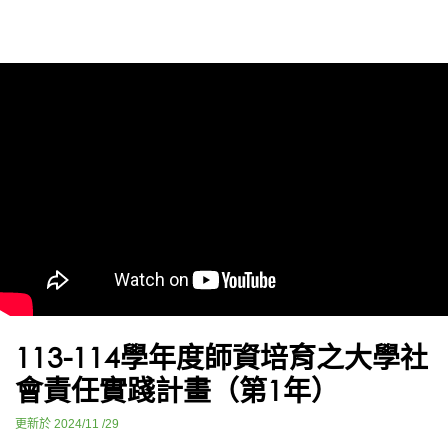
止時間如下：
調整後收件規定
受影響對象：
居住地或郵寄地於
115年7月10日
（五）
宣布「停止上班停課」縣市之考生。
書面資料寄送調整：
郵寄者：
順延至
115年7月13日（一）
寄出
（以當日
郵戳為憑
），仍視為報名成功。
親送者：
請於
115年7月13日（一）下午
17:00 前
送達本校。
網路報名不受影響：
網路報名系統仍維持原時間，
請於
115年7月10日（五）下午 17:00 前
完成線上填
113-114學年度師資培育之大學社
報。
會責任實踐計畫（第1年）
溫馨提醒：
更新於 2024/11 /29